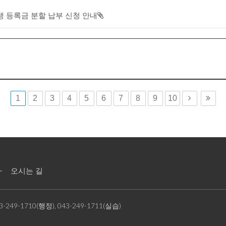
학생 등록금 분할 납부 신청 안내
1
2
3
4
5
6
7
8
9
10
오시는 길
3-249-1710(행정), 043-249-1711(실습)