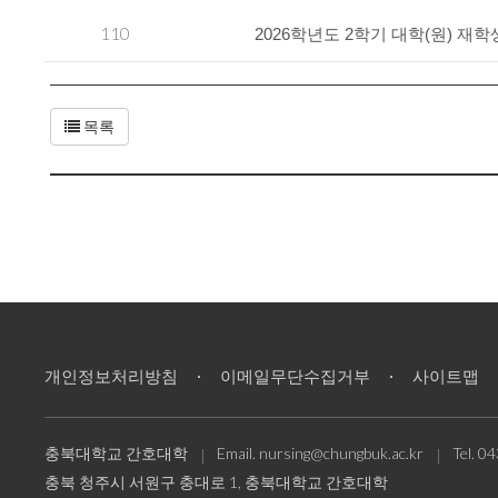
110
2026학년도 2학기 대학(원) 재
목록
개인정보처리방침
이메일무단수집거부
사이트맵
충북대학교 간호대학
Email.
nursing@chungbuk.ac.kr
Tel.
04
충북 청주시 서원구 충대로 1, 충북대학교 간호대학