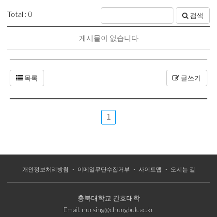
Total : 0
검색
게시물이 없습니다
목록
글쓰기
1
개인정보처리방침
이메일무단수집거부
사이트맵
오시는 길
충북대학교 간호대학
Email.
nursing@chungbuk.ac.kr