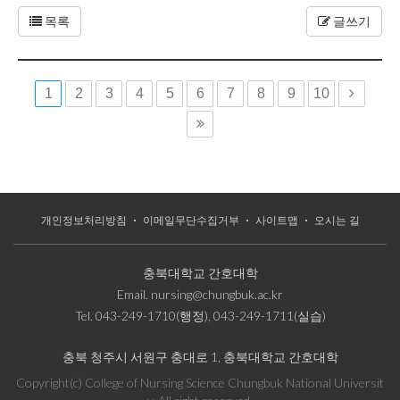
목록
글쓰기
1
2
3
4
5
6
7
8
9
10
개인정보처리방침
이메일무단수집거부
사이트맵
오시는 길
충북대학교 간호대학
Email.
nursing@chungbuk.ac.kr
Tel.
043-249-1710(행정), 043-249-1711(실습)
충북 청주시 서원구 충대로 1, 충북대학교 간호대학
Copyright(c) College of Nursing Science Chungbuk National Universit